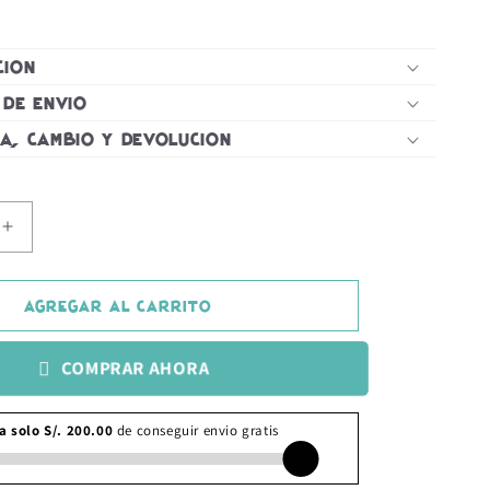
oferta
ción
 de Envió
a, Cambio y Devolución
Aumentar
cantidad
para
Set
Agregar al carrito
de
Bastones
COMPRAR AHORA
para
Trekking
PRO
(Par)
-