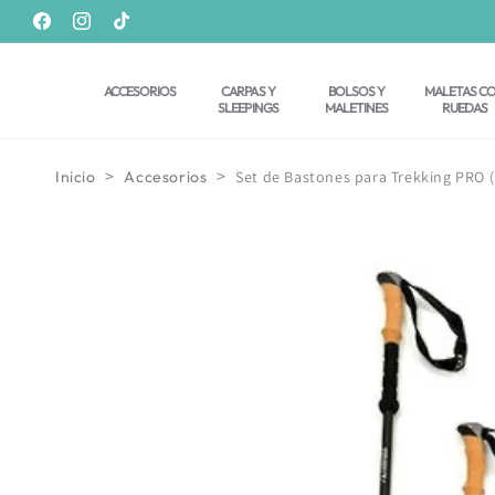
Ir
directamente
Facebook
Instagram
TikTok
al contenido
ACCESORIOS
CARPAS Y
BOLSOS Y
MALETAS C
SLEEPINGS
MALETINES
RUEDAS
>
>
Inicio
Accesorios
Set de Bastones para Trekking PRO (
Ir
directamente
a la
información
del producto