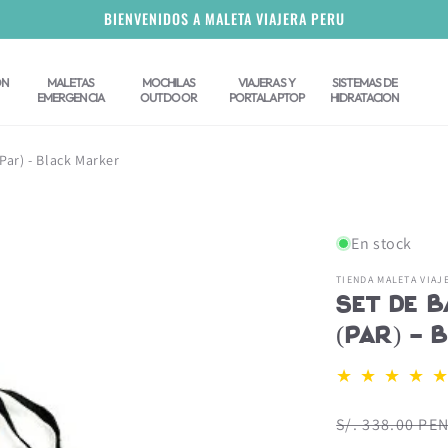
BIENVENIDOS A MALETA VIAJERA PERU
ON
MALETAS
MOCHILAS
VIAJERAS Y
SISTEMAS DE
EMERGENCIA
OUTDOOR
PORTALAPTOP
HIDRATACION
Par) - Black Marker
En stock
TIENDA MALETA VIAJ
Set de 
(Par) - 
Precio
S/. 338.00 PE
habitual