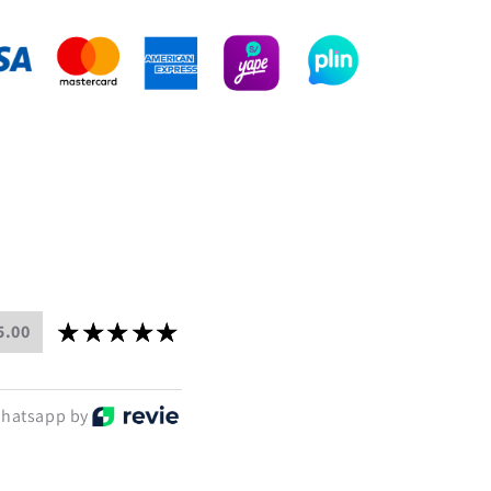
Black
Marker
5.00
hatsapp by