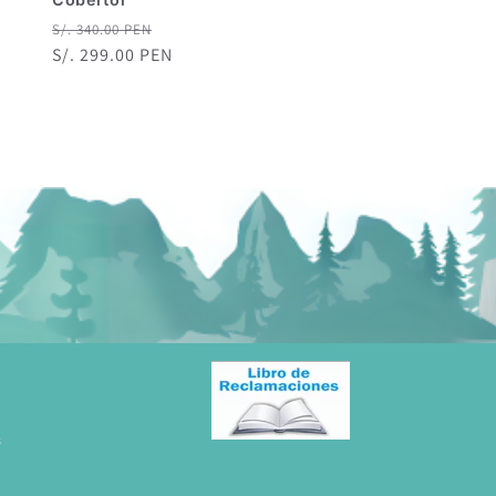
Precio
Precio
S/. 340.00 PEN
habitual
S/. 299.00 PEN
de
oferta
s