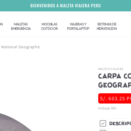
BIENVENIDOS A MALETA VIAJERA PERU
ON
MALETAS
MOCHILAS
VIAJERAS Y
SISTEMAS DE
EMERGENCIA
OUTDOOR
PORTALAPTOP
HIDRATACION
- National Geographic
MALETA VIAJERA
Carpa Co
Geograp
Precio
S/. 603.25 
habitual
Incluye IGV
Descrip