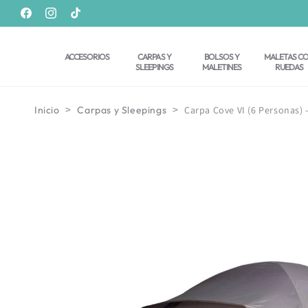
Ir
directamente
Facebook
Instagram
TikTok
al contenido
ACCESORIOS
CARPAS Y
BOLSOS Y
MALETAS C
SLEEPINGS
MALETINES
RUEDAS
>
>
Inicio
Carpas y Sleepings
Carpa Cove VI (6 Personas) 
Ir
directamente
a la
información
del producto