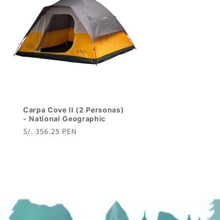
Carpa Cove II (2 Personas)
- National Geographic
Precio
S/. 356.25 PEN
habitual