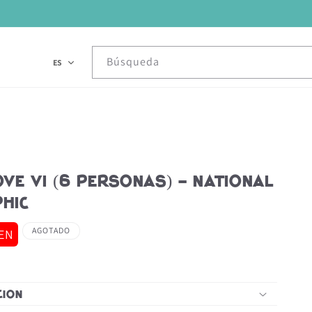
Búsqueda
ES
ve VI (6 Personas) - National
hic
AGOTADO
PEN
ción