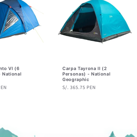
nto VI (6
Carpa Tayrona II (2
 National
Personas) - National
c
Geographic
PEN
Precio
S/. 365.75 PEN
habitual