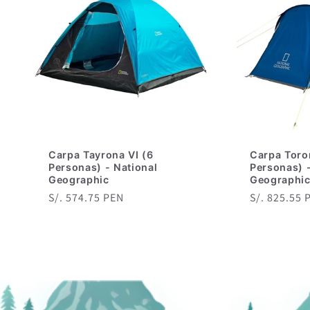
Carpa Tayrona VI (6
Carpa Toro
Personas) - National
Personas) -
Geographic
Geographi
Precio
S/. 574.75 PEN
Precio
S/. 825.55 
habitual
habitual