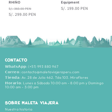
RHINO
Equipment
Precio
Precio
Precio
S/. 199.00 PEN
S/. 360.00 PEN
habitual
S/. 299.00 PEN
de
habitual
oferta
Contacto
𝗪𝗵𝗮𝘁𝘀𝗔𝗽𝗽: (+51) 993 880 967
𝗖𝗼𝗿𝗿𝗲𝗼: contacto@maletaviajeraperu.com
𝗧𝗶𝗲𝗻𝗱𝗮: Av. 28 de Julio 462. Tda 103. Miraflores
𝗛𝗼𝗿𝗮𝗿𝗶𝗼: Lunes a Sábado 10:00 am - 8:00 pm y Domingo
10:00 am - 3:00 pm
Sobre Maleta Viajera
Nuestra historia