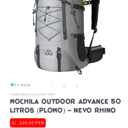
Abrir
elemento
En stock
multimedia
de
1
/
2
1
en
TIENDA MALETA VIAJERA PERÚ
Mochila Outdoor Advance 50
una
ventana
modal
litros (Plomo) - NEVO RHINO
Precio
S/. 320.00 PEN