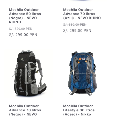
Mochila Outdoor
Mochila Outdoor
Advance 50 litros
Advance 70 litros
(Negro) - NEVO
(Azul) - NEVO RHINO
RHINO
Precio
Precio
S/. 360.00 PEN
Precio
Precio
S/. 320.00 PEN
habitual
S/. 299.00 PEN
de
habitual
S/. 299.00 PEN
de
oferta
oferta
Mochila Outdoor
Mochila Outdoor
Advance 70 litros
Lifestyle 30 litros
(Negro) - NEVO
(Acero) - Nikko