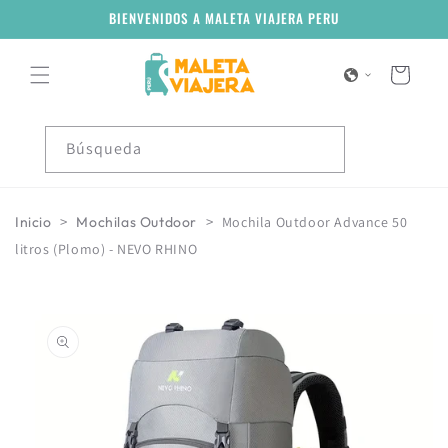
Ir
BIENVENIDOS A MALETA VIAJERA PERU
directamente
al contenido
Carrito
Búsqueda
>
>
Inicio
Mochilas Outdoor
Mochila Outdoor Advance 50
litros (Plomo) - NEVO RHINO
Ir
directamente
a la
información
del producto