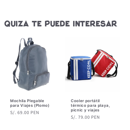
Quiza te puede interesar
Mochila Plegable
Cooler portátil
para Viajes (Plomo)
térmico para playa,
picnic y viajes
Precio
S/. 69.00 PEN
Precio
S/. 79.00 PEN
habitual
de