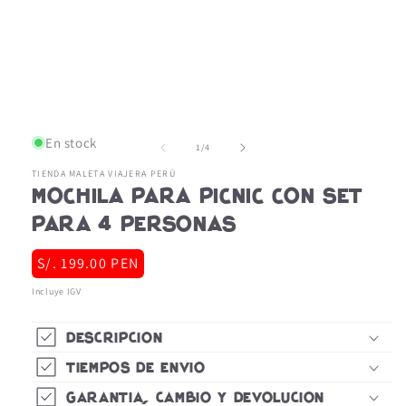
multimedia
1
en
una
ventana
modal
En stock
de
1
/
4
TIENDA MALETA VIAJERA PERÚ
Mochila para picnic con set
para 4 personas
Precio
S/. 199.00 PEN
habitual
Incluye IGV
Descripción
Tiempos de Envió
Garantía, Cambio y Devolución