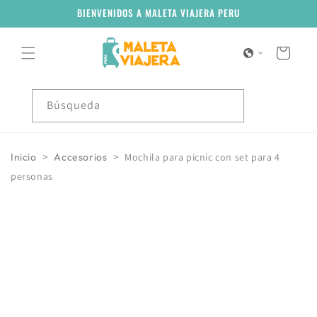
Ir
BIENVENIDOS A MALETA VIAJERA PERU
directamente
al contenido
Carrito
Búsqueda
>
>
Inicio
Accesorios
Mochila para picnic con set para 4
personas
Ir
directamente
a la
información
del producto