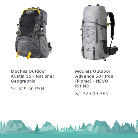
oferta
Mochila Outdoor
Mochila Outdoor
Austin 35 - National
Advance 50 litros
Geographic
(Plomo) - NEVO
RHINO
Precio
S/. 349.00 PEN
Precio
S/. 320.00 PEN
habitual
habitual